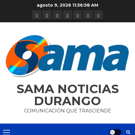
Skip
agosto 9, 2026
11:36:59 AM
to
DURANGO
NACIONAL
INTERNACIONAL
DEPORTES
ENTRETENIMIENTO
CIENCIA
OPINION
content
Y
TECNOLOGÍA
SAMA NOTICIAS
DURANGO
COMUNICACIÓN QUE TRASCIENDE
Primary