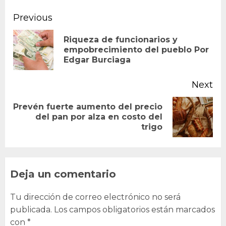
Continue
Previous
Reading
Riqueza de funcionarios y
Pr
empobrecimiento del pueblo Por
Edgar Burciaga
po
Next
Prevén fuerte aumento del precio
Next
del pan por alza en costo del
trigo
post:
Deja un comentario
Tu dirección de correo electrónico no será
publicada.
Los campos obligatorios están marcados
con
*