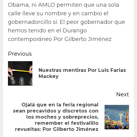
Obama, ni AMLO permiten que una sola
calle lleve su nombre y en cambio el
gobernadorcillo sí. El peor gobernador que
hemos tenido en el Durango
contemporáneo Por Gilberto Jiménez
Continue
Previous
Reading
Nuestras mentiras Por Luis Farias
Pr
Mackey
po
Next
Ojalá que en la feria regional
sean precavidos y discretos con
Next
los moches y sobreprecios,
remember el festivalillo
post:
revueltas: Por Gilberto Jiménez