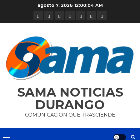
Skip
agosto 7, 2026
12:00:04 AM
to
DURANGO
NACIONAL
INTERNACIONAL
DEPORTES
ENTRETENIMIENTO
CIENCIA
OPINION
content
Y
TECNOLOGÍA
SAMA NOTICIAS
DURANGO
COMUNICACIÓN QUE TRASCIENDE
Primary