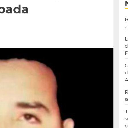
bada
B
a
L
d
F
O
d
A
R
s
T
s
o