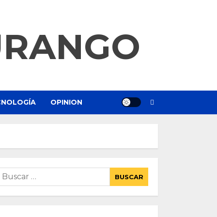
URANGO
ECNOLOGÍA
OPINION
uscar: