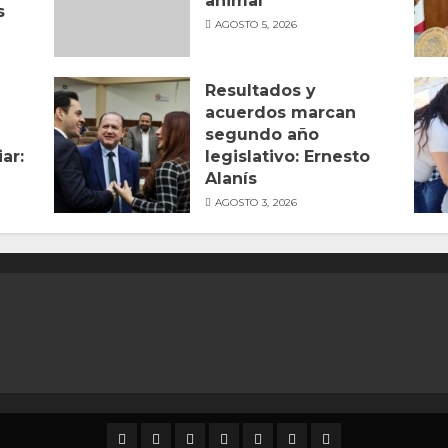
animal
s
AGOSTO 5, 2026
n
Resultados y
acuerdos marcan
segundo año
ar:
legislativo: Ernesto
Alanís
AGOSTO 3, 2026
DURANGO
NACIONAL
INTERNACIONAL
DEPORTES
ENTRETENIMIENTO
CIENCIA
OPINION