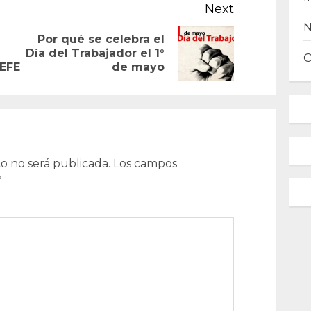
Next
Por qué se celebra el
Previous
Next
Día del Trabajador el 1°
 EFE
de mayo
post:
post:
o no será publicada.
Los campos
*