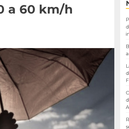
0 a 60 km/h
P
d
i
B
a
L
d
F
O
d
A
R
s