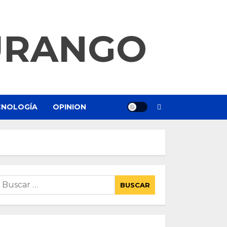
URANGO
ECNOLOGÍA
OPINION
uscar: