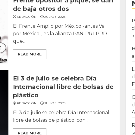
Frente opositor a pique; se dan
de baja otros dos
REDACCIÓN
JULIO 3, 2023
P
El Frente Amplio por México -antes Va
d
por México-, es la alianza PAN-PRI-PRD
i
que...
B
READ MORE
a
L
d
El 3 de julio se celebra Día
F
Internacional libre de bolsas de
plástico
O
REDACCIÓN
JULIO 3, 2023
d
A
El 3 de julio se celebra Día Internacional
libre de bolsas de plástico, con...
R
s
READ MORE