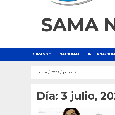
SAMA 
DURANGO
NACIONAL
INTERNACIO
Home
2023
julio
3
Día:
3 julio, 2