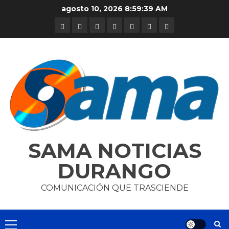
Skip
agosto 10, 2026
8:59:39 AM
to
DURANGO
NACIONAL
INTERNACIONAL
DEPORTES
ENTRETENIMIENTO
CIENCIA
OPINION
content
Y
TECNOLOGÍA
SAMA NOTICIAS
DURANGO
COMUNICACIÓN QUE TRASCIENDE
Primary