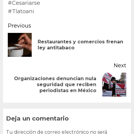
#Cesariarse
#Tlatoani
Continue
Previous
Reading
Restaurantes y comercios frenan
Pr
ley antitabaco
po
Next
Organizaciones denuncian nula
Next
seguridad que reciben
periodistas en México
post:
Deja un comentario
Tu dirección de correo electrónico no será