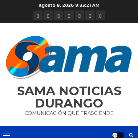
Skip
agosto 8, 2026
9:33:21 AM
to
DURANGO
NACIONAL
INTERNACIONAL
DEPORTES
ENTRETENIMIENTO
CIENCIA
OPINION
content
Y
TECNOLOGÍA
SAMA NOTICIAS
DURANGO
COMUNICACIÓN QUE TRASCIENDE
Primary