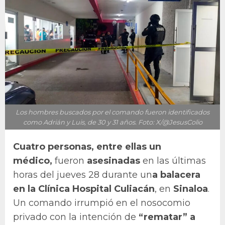
Los hombres buscados por el comando fueron identificados
como Adrián y Luis, de 30 y 31 años. Foto: X/@JesusColio
Cuatro personas, entre ellas un
médico,
fueron
asesinadas
en las últimas
horas del jueves 28 durante un
a balacera
en la Clínica Hospital Culiacán
, en
Sinaloa
.
Un comando irrumpió en el nosocomio
privado con la intención de
“rematar” a