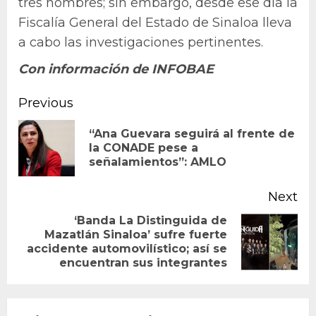
tres hombres; sin embargo, desde ese día la
Fiscalía General del Estado de Sinaloa lleva
a cabo las investigaciones pertinentes.
Con información de INFOBAE
Continue
Previous
Reading
“Ana Guevara seguirá al frente de
Pr
la CONADE pese a
señalamientos”: AMLO
po
Next
‘Banda La Distinguida de
Mazatlán Sinaloa’ sufre fuerte
Next
accidente automovilístico; así se
post:
encuentran sus integrantes