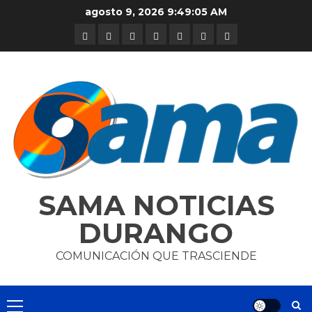
Skip
agosto 9, 2026
9:49:05 AM
to
DURANGO
NACIONAL
INTERNACIONAL
DEPORTES
ENTRETENIMIENTO
CIENCIA
OPINION
content
Y
TECNOLOGÍA
SAMA NOTICIAS
DURANGO
COMUNICACIÓN QUE TRASCIENDE
Primary