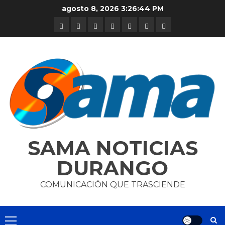
Skip
agosto 8, 2026
3:26:45 PM
to
DURANGO
NACIONAL
INTERNACIONAL
DEPORTES
ENTRETENIMIENTO
CIENCIA
OPINION
content
Y
TECNOLOGÍA
SAMA NOTICIAS
DURANGO
COMUNICACIÓN QUE TRASCIENDE
Primary