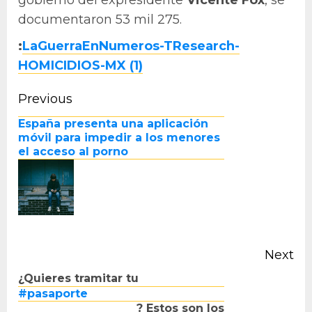
documentaron 53 mil 275.
:
LaGuerraEnNumeros-TResearch-
HOMICIDIOS-MX (1)
Continue
Previous
Pr
Reading
España presenta una aplicación
po
móvil para impedir a los menores
el acceso al porno
Next
Next
¿Quieres tramitar tu
post:
#pasaporte
? Estos son los