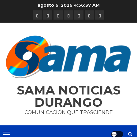
Skip
agosto 6, 2026
4:56:38 AM
to
DURANGO
NACIONAL
INTERNACIONAL
DEPORTES
ENTRETENIMIENTO
CIENCIA
OPINION
content
Y
TECNOLOGÍA
SAMA NOTICIAS
DURANGO
COMUNICACIÓN QUE TRASCIENDE
Primary