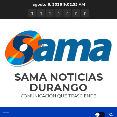
Skip
agosto 6, 2026
9:02:56 AM
to
DURANGO
NACIONAL
INTERNACIONAL
DEPORTES
ENTRETENIMIENTO
CIENCIA
OPINION
content
Y
TECNOLOGÍA
SAMA NOTICIAS
DURANGO
COMUNICACIÓN QUE TRASCIENDE
Primary