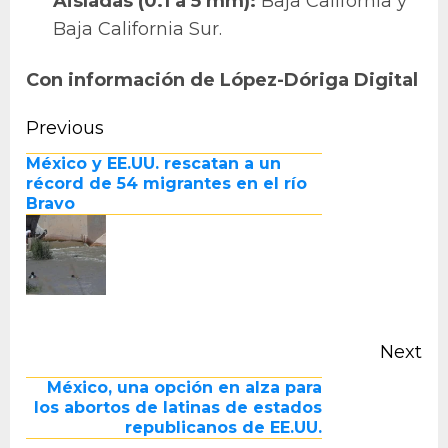
Aisladas (0.1 a 5 mm):
Baja California y
Baja California Sur.
Con información de López-Dóriga Digital
Continue
Previous
Pr
Reading
México y EE.UU. rescatan a un
po
récord de 54 migrantes en el río
Bravo
Next
Next
México, una opción en alza para
post:
los abortos de latinas de estados
republicanos de EE.UU.