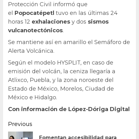
Protección Civil informó que
el
Popocatépetl
tuvo en las últimas 24
horas 12
exhalaciones
y dos
sismos
vulcanotectónicos
.
Se mantiene así en amarillo el Semáforo de
Alerta Volcánica.
Según el modelo HYSPLIT, en caso de
emisión del volcán, la ceniza llegaría a
Atlixco, Puebla, y la zona noroeste del
Estado de México, Morelos, Ciudad de
México e Hidalgo.
Con información de López-Dóriga Digital
Continue
Previous
Reading
Fomentan accesibilidad para