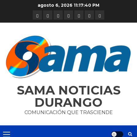
Skip
agosto 6, 2026
11:17:41 PM
to
DURANGO
NACIONAL
INTERNACIONAL
DEPORTES
ENTRETENIMIENTO
CIENCIA
OPINION
content
Y
TECNOLOGÍA
SAMA NOTICIAS
DURANGO
COMUNICACIÓN QUE TRASCIENDE
Primary