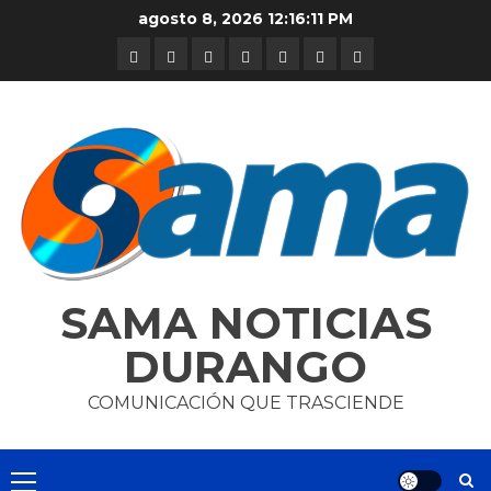
Skip
agosto 8, 2026
12:16:11 PM
to
DURANGO
NACIONAL
INTERNACIONAL
DEPORTES
ENTRETENIMIENTO
CIENCIA
OPINION
content
Y
TECNOLOGÍA
SAMA NOTICIAS
DURANGO
COMUNICACIÓN QUE TRASCIENDE
Primary