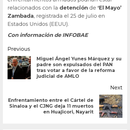
relacionados con la
detención
de
‘El Mayo’
Zambada
, registrada el 25 de julio en
Estados Unidos (EEUU).
Con información de INFOBAE
Continue
Previous
Reading
Miguel Ángel Yunes Márquez y su
padre son expulsados del PAN
Pr
tras votar a favor de la reforma
po
judicial de AMLO
Next
Enfrentamiento entre el Cártel de
Next
Sinaloa y el CJNG deja 11 muertos
en Huajicori, Nayarit
post: