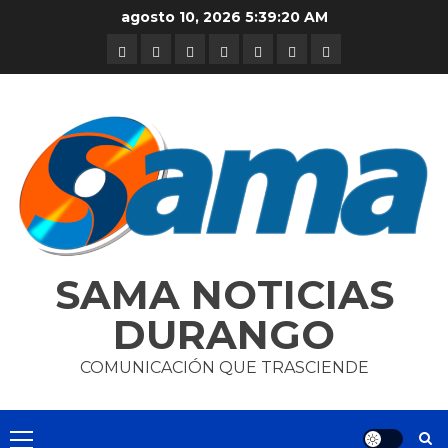
Skip
agosto 10, 2026
5:39:20 AM
to
DURANGO
NACIONAL
INTERNACIONAL
DEPORTES
ENTRETENIMIENTO
CIENCIA
OPINION
content
Y
TECNOLOGÍA
SAMA NOTICIAS
DURANGO
COMUNICACIÓN QUE TRASCIENDE
Primary