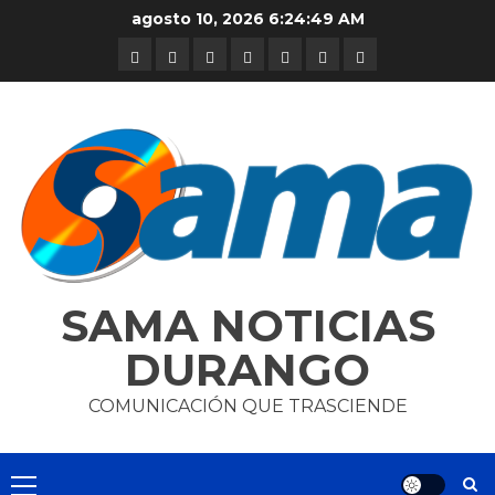
Skip
agosto 10, 2026
6:24:50 AM
to
DURANGO
NACIONAL
INTERNACIONAL
DEPORTES
ENTRETENIMIENTO
CIENCIA
OPINION
content
Y
TECNOLOGÍA
SAMA NOTICIAS
DURANGO
COMUNICACIÓN QUE TRASCIENDE
Primary