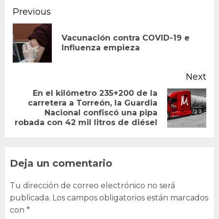
Continue
Previous
Reading
Vacunación contra COVID-19 e
Pr
Influenza empieza
po
Next
En el kilómetro 235+200 de la
carretera a Torreón, la Guardia
Next
Nacional confiscó una pipa
post:
robada con 42 mil litros de diésel
Deja un comentario
Tu dirección de correo electrónico no será
publicada.
Los campos obligatorios están marcados
con
*