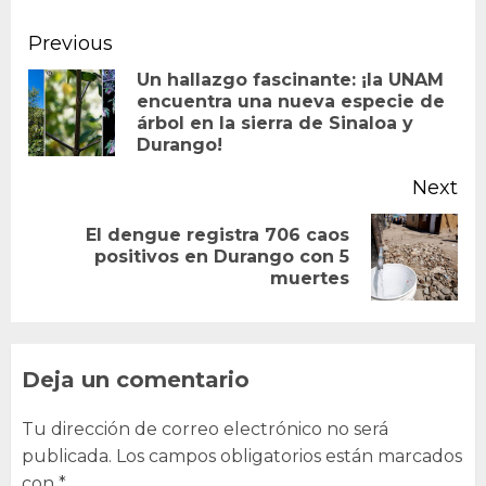
Continue
Previous
Reading
Un hallazgo fascinante: ¡la UNAM
encuentra una nueva especie de
Pr
árbol en la sierra de Sinaloa y
po
Durango!
Next
El dengue registra 706 caos
Next
positivos en Durango con 5
muertes
post:
Deja un comentario
Tu dirección de correo electrónico no será
publicada.
Los campos obligatorios están marcados
con
*