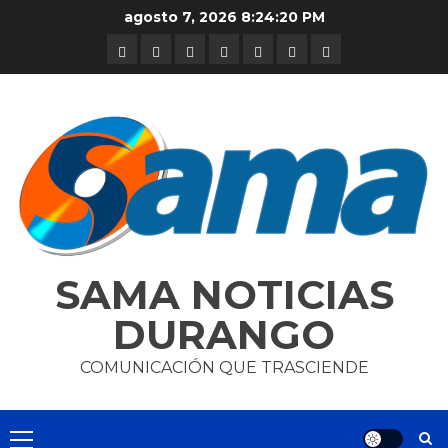
Skip
agosto 7, 2026
8:24:21 PM
to
DURANGO
NACIONAL
INTERNACIONAL
DEPORTES
ENTRETENIMIENTO
CIENCIA
OPINION
content
Y
TECNOLOGÍA
SAMA NOTICIAS
DURANGO
COMUNICACIÓN QUE TRASCIENDE
Primary