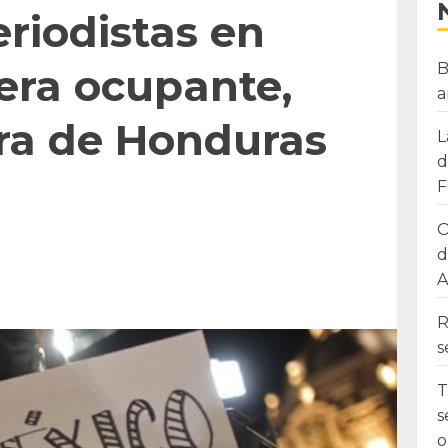
riodistas en
B
mera ocupante,
a
ra de Honduras
L
d
F
O
d
A
R
s
T
s
o