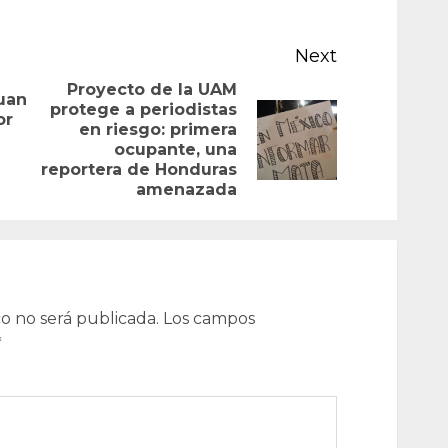
Next
Proyecto de la UAM
uan
protege a periodistas
Previous
or
en riesgo: primera
Next
post:
ocupante, una
post:
reportera de Honduras
amenazada
o no será publicada.
Los campos
*