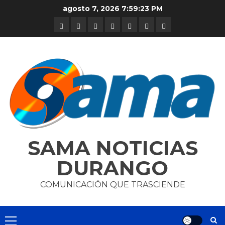
Skip
agosto 7, 2026
7:59:23 PM
to
DURANGO
NACIONAL
INTERNACIONAL
DEPORTES
ENTRETENIMIENTO
CIENCIA
OPINION
content
Y
TECNOLOGÍA
SAMA NOTICIAS
DURANGO
COMUNICACIÓN QUE TRASCIENDE
Primary