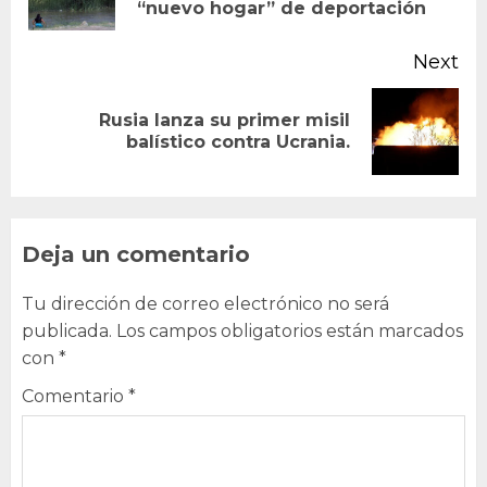
“nuevo hogar” de deportación
po
Next
Rusia lanza su primer misil
Next
balístico contra Ucrania.
post:
Deja un comentario
Tu dirección de correo electrónico no será
publicada.
Los campos obligatorios están marcados
con
*
Comentario
*