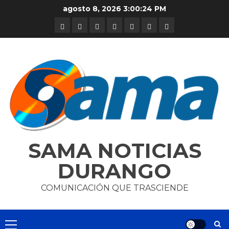
Skip
agosto 8, 2026
3:00:25 PM
to
DURANGO
NACIONAL
INTERNACIONAL
DEPORTES
ENTRETENIMIENTO
CIENCIA
OPINION
content
Y
TECNOLOGÍA
SAMA NOTICIAS
DURANGO
COMUNICACIÓN QUE TRASCIENDE
Primary