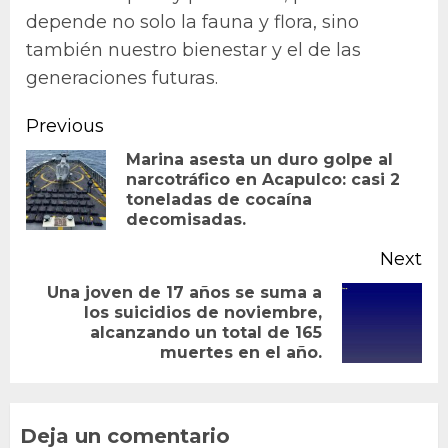
depende no solo la fauna y flora, sino
también nuestro bienestar y el de las
generaciones futuras.
Continue
Previous
Reading
Marina asesta un duro golpe al
narcotráfico en Acapulco: casi 2
Pr
toneladas de cocaína
po
decomisadas.
Next
Una joven de 17 años se suma a
los suicidios de noviembre,
Next
alcanzando un total de 165
post:
muertes en el año.
Deja un comentario