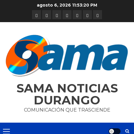
Skip
agosto 6, 2026
11:53:20 PM
to
DURANGO
NACIONAL
INTERNACIONAL
DEPORTES
ENTRETENIMIENTO
CIENCIA
OPINION
content
Y
TECNOLOGÍA
SAMA NOTICIAS
DURANGO
COMUNICACIÓN QUE TRASCIENDE
Primary