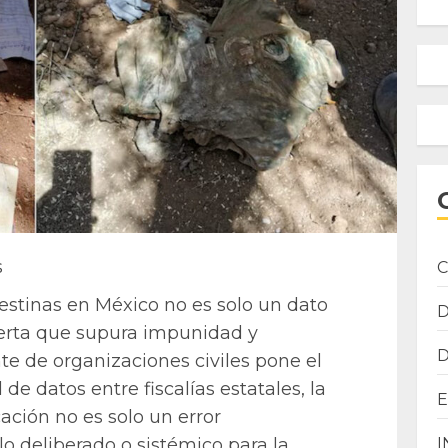
s
C
destinas en México no es solo un dato
bierta que supura impunidad y
te de organizaciones civiles pone el
 de datos entre fiscalías estatales, la
ción no es solo un error
I
lo deliberado o sistémico para la