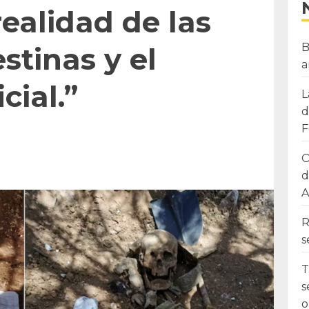
ealidad de las
B
stinas y el
a
cial.”
L
d
F
O
d
A
R
s
T
s
o