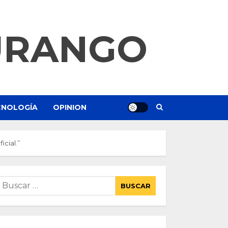
URANGO
ECNOLOGÍA
OPINION
icial.”
uscar: