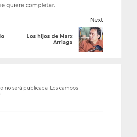
ie quiere completar.
Next
do
Los hijos de Marx
Previous
Next
Arriaga
post:
post:
o no será publicada.
Los campos
*