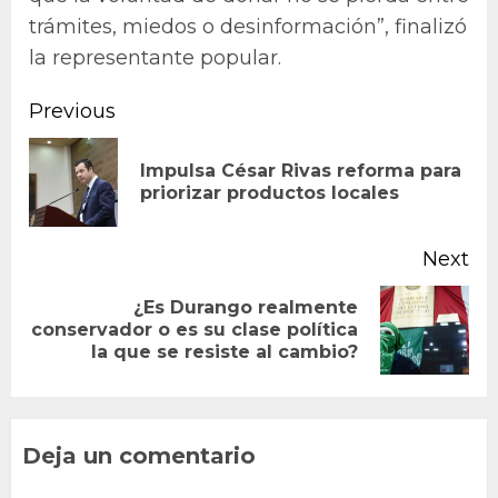
trámites, miedos o desinformación”, finalizó
la representante popular.
Continue
Previous
Reading
Impulsa César Rivas reforma para
Pr
priorizar productos locales
po
Next
¿Es Durango realmente
Next
conservador o es su clase política
la que se resiste al cambio?
post:
Deja un comentario