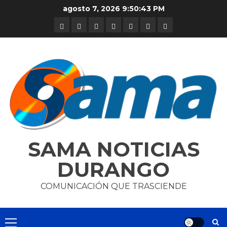
Skip
agosto 7, 2026
9:50:43 PM
to
DURANGO
NACIONAL
INTERNACIONAL
DEPORTES
ENTRETENIMIENTO
CIENCIA
OPINION
content
Y
TECNOLOGÍA
SAMA NOTICIAS
DURANGO
COMUNICACIÓN QUE TRASCIENDE
Primary