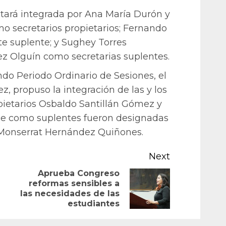
tará integrada por Ana María Durón y
 secretarios propietarios; Fernando
 suplente; y Sughey Torres
z Olguín como secretarias suplentes.
ndo Periodo Ordinario de Sesiones, el
, propuso la integración de las y los
ietarios Osbaldo Santillán Gómez y
que como suplentes fueron designadas
 Monserrat Hernández Quiñones.
Next
Aprueba Congreso
reformas sensibles a
Previous
Next
las necesidades de las
post:
post:
estudiantes