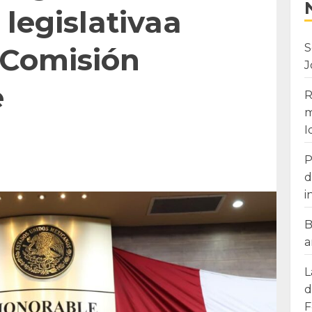
legislativaa
S
a Comisión
J
e
R
m
I
P
d
i
B
a
L
d
F