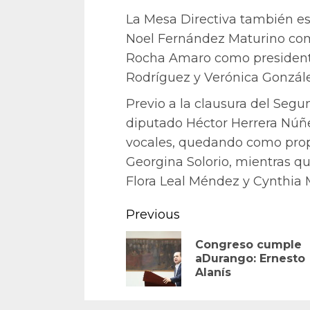
La Mesa Directiva también es
Noel Fernández Maturino como
Rocha Amaro como presidente
Rodríguez y Verónica Gonzále
Previo a la clausura del Segu
diputado Héctor Herrera Núñez
vocales, quedando como prop
Georgina Solorio, mientras 
Flora Leal Méndez y Cynthia
Continue
Previous
Reading
Congreso cumple
aDurango: Ernesto
Alanís