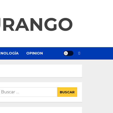
URANGO
ECNOLOGÍA
OPINION
uscar: