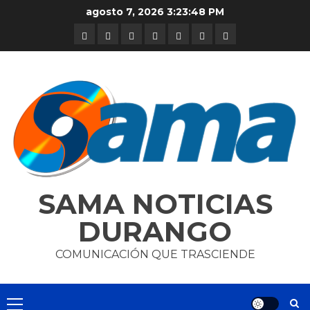
Skip
agosto 7, 2026
3:23:49 PM
to
DURANGO
NACIONAL
INTERNACIONAL
DEPORTES
ENTRETENIMIENTO
CIENCIA
OPINION
content
Y
TECNOLOGÍA
SAMA NOTICIAS
DURANGO
COMUNICACIÓN QUE TRASCIENDE
Primary