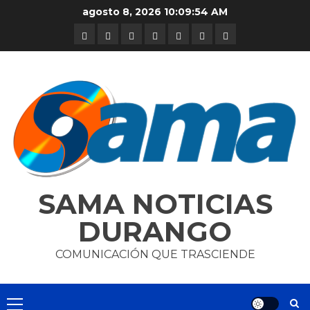
Skip
agosto 8, 2026
10:09:55 AM
to
DURANGO
NACIONAL
INTERNACIONAL
DEPORTES
ENTRETENIMIENTO
CIENCIA
OPINION
content
Y
TECNOLOGÍA
SAMA NOTICIAS
DURANGO
COMUNICACIÓN QUE TRASCIENDE
Primary