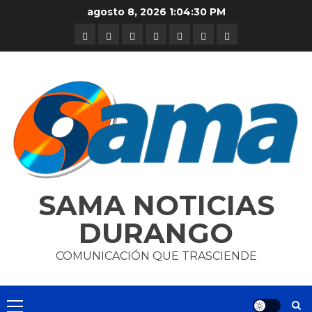
Skip
agosto 8, 2026
1:04:30 PM
to
DURANGO
NACIONAL
INTERNACIONAL
DEPORTES
ENTRETENIMIENTO
CIENCIA
OPINION
content
Y
TECNOLOGÍA
SAMA NOTICIAS
DURANGO
COMUNICACIÓN QUE TRASCIENDE
Primary