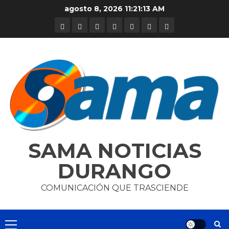
Skip
agosto 8, 2026
11:21:13 AM
to
DURANGO
NACIONAL
INTERNACIONAL
DEPORTES
ENTRETENIMIENTO
CIENCIA
OPINION
content
Y
TECNOLOGÍA
SAMA NOTICIAS
DURANGO
COMUNICACIÓN QUE TRASCIENDE
Primary