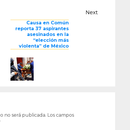
Next
Previous
Next
Causa en Común
post:
post:
reporta 37 aspirantes
asesinados en la
“elección más
violenta” de México
o no será publicada.
Los campos
*