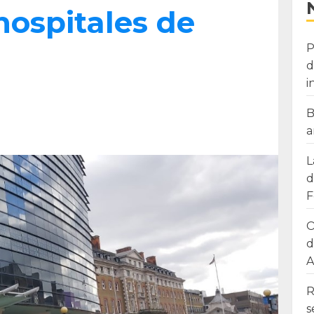
hospitales de
P
d
i
B
a
L
d
F
O
d
A
R
s