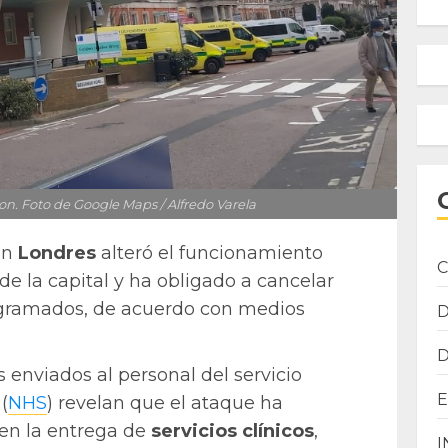
on. Foto de Google Maps / Alfredo Varela
en
Londres
alteró el funcionamiento
C
de la capital y ha obligado a cancelar
gramados, de acuerdo con medios
enviados al personal del servicio
(
NHS
) revelan que el ataque ha
 en la entrega de
servicios
clínicos
,
I