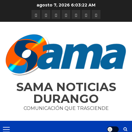
Skip
agosto 7, 2026
6:03:23 AM
to
DURANGO
NACIONAL
INTERNACIONAL
DEPORTES
ENTRETENIMIENTO
CIENCIA
OPINION
content
Y
TECNOLOGÍA
SAMA NOTICIAS
DURANGO
COMUNICACIÓN QUE TRASCIENDE
Primary