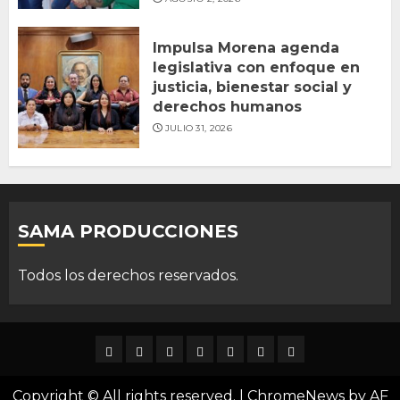
Impulsa Morena agenda
legislativa con enfoque en
justicia, bienestar social y
derechos humanos
JULIO 31, 2026
SAMA PRODUCCIONES
Todos los derechos reservados.
DURANGO
NACIONAL
INTERNACIONAL
DEPORTES
ENTRETENIMIENTO
CIENCIA
OPINION
Y
Copyright © All rights reserved.
|
ChromeNews
by AF