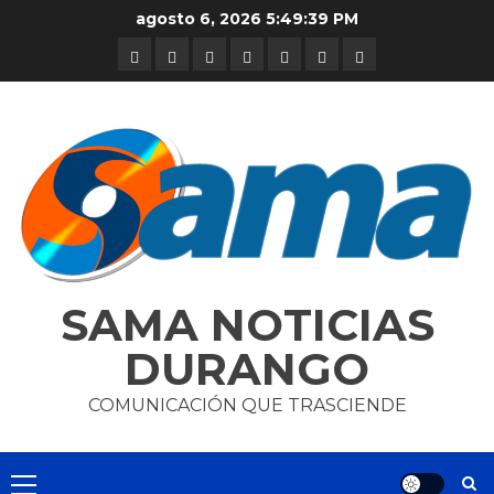
Skip
agosto 6, 2026
5:49:39 PM
to
DURANGO
NACIONAL
INTERNACIONAL
DEPORTES
ENTRETENIMIENTO
CIENCIA
OPINION
content
Y
TECNOLOGÍA
SAMA NOTICIAS
DURANGO
COMUNICACIÓN QUE TRASCIENDE
Primary