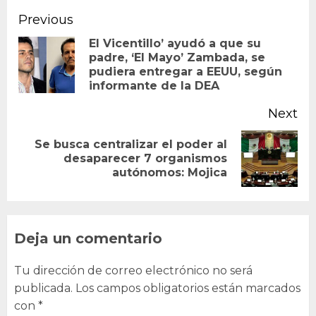
Continue
Previous
Reading
El Vicentillo’ ayudó a que su
padre, ‘El Mayo’ Zambada, se
Pr
pudiera entregar a EEUU, según
po
informante de la DEA
Next
Se busca centralizar el poder al
Next
desaparecer 7 organismos
autónomos: Mojica
post:
Deja un comentario
Tu dirección de correo electrónico no será
publicada.
Los campos obligatorios están marcados
con
*