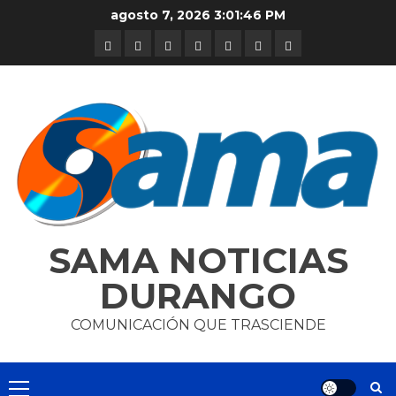
Skip
agosto 7, 2026
3:01:47 PM
to
DURANGO
NACIONAL
INTERNACIONAL
DEPORTES
ENTRETENIMIENTO
CIENCIA
OPINION
content
Y
TECNOLOGÍA
SAMA NOTICIAS
DURANGO
COMUNICACIÓN QUE TRASCIENDE
Primary