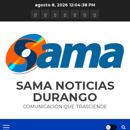
Skip
agosto 8, 2026
12:04:39 PM
to
DURANGO
NACIONAL
INTERNACIONAL
DEPORTES
ENTRETENIMIENTO
CIENCIA
OPINION
content
Y
TECNOLOGÍA
SAMA NOTICIAS
DURANGO
COMUNICACIÓN QUE TRASCIENDE
Primary