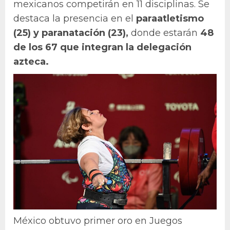
mexicanos competirán en 11 disciplinas. Se
destaca la presencia en el
paraatletismo
(25) y paranatación (23),
donde estarán
48
de los 67 que integran la delegación
azteca.
México obtuvo primer oro en Juegos