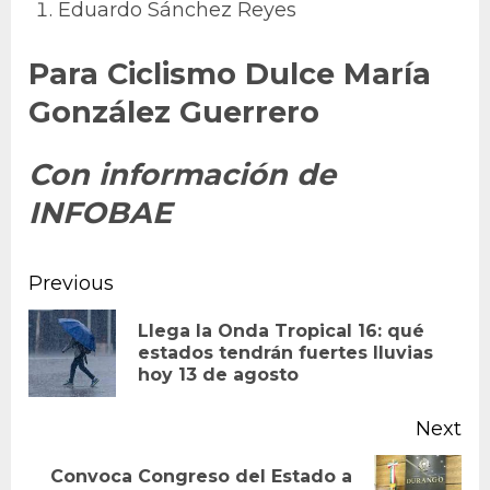
Eduardo Sánchez Reyes
Para Ciclismo Dulce María
González Guerrero
Con información de
INFOBAE
Continue
Previous
Reading
Llega la Onda Tropical 16: qué
Pr
estados tendrán fuertes lluvias
hoy 13 de agosto
po
Next
Convoca Congreso del Estado a