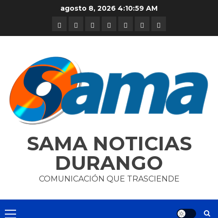
Skip
agosto 8, 2026
4:11:00 AM
to
DURANGO
NACIONAL
INTERNACIONAL
DEPORTES
ENTRETENIMIENTO
CIENCIA
OPINION
content
Y
TECNOLOGÍA
SAMA NOTICIAS
DURANGO
COMUNICACIÓN QUE TRASCIENDE
Primary