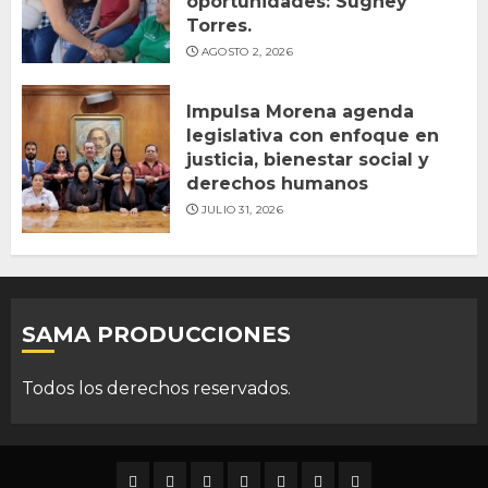
oportunidades: Sughey
Torres.
AGOSTO 2, 2026
Impulsa Morena agenda
legislativa con enfoque en
justicia, bienestar social y
derechos humanos
JULIO 31, 2026
SAMA PRODUCCIONES
Todos los derechos reservados.
DURANGO
NACIONAL
INTERNACIONAL
DEPORTES
ENTRETENIMIENTO
CIENCIA
OPINION