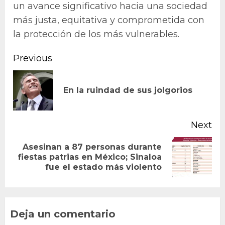
un avance significativo hacia una sociedad
más justa, equitativa y comprometida con
la protección de los más vulnerables.
Continue
Previous
Reading
Pr
En la ruindad de sus jolgorios
po
Next
Asesinan a 87 personas durante
Next
fiestas patrias en México; Sinaloa
fue el estado más violento
post:
Deja un comentario