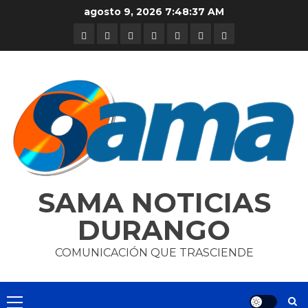
Skip
agosto 9, 2026
7:48:37 AM
to
DURANGO
NACIONAL
INTERNACIONAL
DEPORTES
ENTRETENIMIENTO
CIENCIA
OPINION
content
Y
TECNOLOGÍA
SAMA NOTICIAS
DURANGO
COMUNICACIÓN QUE TRASCIENDE
Primary