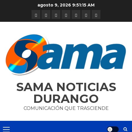
Skip
agosto 9, 2026
9:51:15 AM
to
DURANGO
NACIONAL
INTERNACIONAL
DEPORTES
ENTRETENIMIENTO
CIENCIA
OPINION
content
Y
TECNOLOGÍA
SAMA NOTICIAS
DURANGO
COMUNICACIÓN QUE TRASCIENDE
Primary