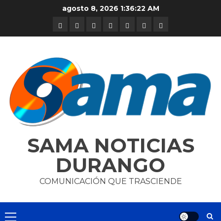
Skip
agosto 8, 2026
1:36:23 AM
to
DURANGO
NACIONAL
INTERNACIONAL
DEPORTES
ENTRETENIMIENTO
CIENCIA
OPINION
content
Y
TECNOLOGÍA
SAMA NOTICIAS
DURANGO
COMUNICACIÓN QUE TRASCIENDE
Primary