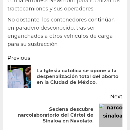
con la empresa Newmont para localizar los
tractocamiones y sus operadores.
No obstante, los contenedores continúan
en paradero desconocido, tras ser
enganchados a otros vehículos de carga
para su sustracción.
Continue
Previous
Reading
La Iglesia católica se opone a la
Pr
despenalización total del aborto
en la Ciudad de México.
po
Next
Sedena descubre
Next
narcolaboratorio del Cártel de
Sinaloa en Navolato.
post: