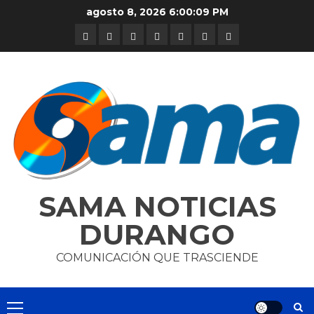
Skip
agosto 8, 2026
6:00:09 PM
to
DURANGO
NACIONAL
INTERNACIONAL
DEPORTES
ENTRETENIMIENTO
CIENCIA
OPINION
content
Y
TECNOLOGÍA
SAMA NOTICIAS
DURANGO
COMUNICACIÓN QUE TRASCIENDE
Primary