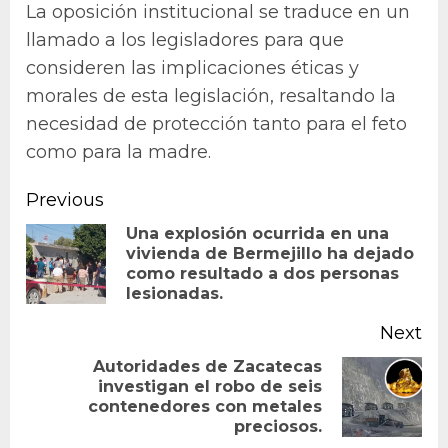
La oposición institucional se traduce en un
llamado a los legisladores para que
consideren las implicaciones éticas y
morales de esta legislación, resaltando la
necesidad de protección tanto para el feto
como para la madre.
Continue
Previous
Reading
Una explosión ocurrida en una
vivienda de Bermejillo ha dejado
Pr
como resultado a dos personas
po
lesionadas.
Next
Autoridades de Zacatecas
investigan el robo de seis
Next
contenedores con metales
post:
preciosos.