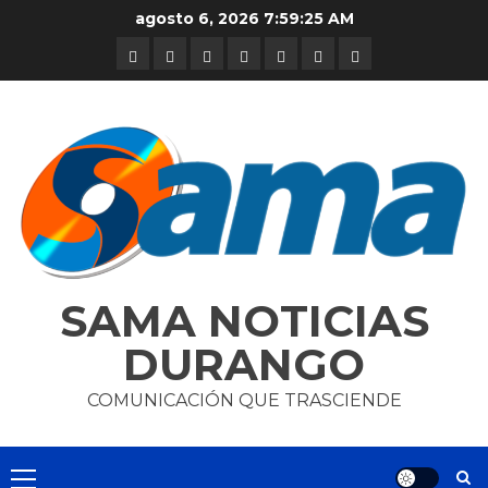
Skip
agosto 6, 2026
7:59:26 AM
to
DURANGO
NACIONAL
INTERNACIONAL
DEPORTES
ENTRETENIMIENTO
CIENCIA
OPINION
content
Y
TECNOLOGÍA
SAMA NOTICIAS
DURANGO
COMUNICACIÓN QUE TRASCIENDE
Primary