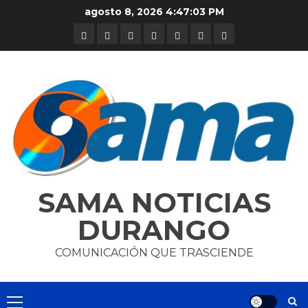
Skip
agosto 8, 2026
4:47:03 PM
to
DURANGO
NACIONAL
INTERNACIONAL
DEPORTES
ENTRETENIMIENTO
CIENCIA
OPINION
content
Y
TECNOLOGÍA
SAMA NOTICIAS
DURANGO
COMUNICACIÓN QUE TRASCIENDE
Primary