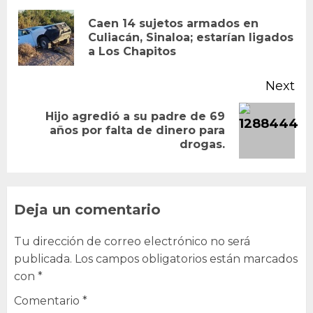
Reading
Caen 14 sujetos armados en
Pr
Culiacán, Sinaloa; estarían ligados
a Los Chapitos
po
Next
Hijo agredió a su padre de 69
Next
años por falta de dinero para
drogas.
post:
Deja un comentario
Tu dirección de correo electrónico no será
publicada.
Los campos obligatorios están marcados
con
*
Comentario
*