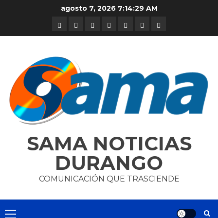
Skip
agosto 7, 2026
7:14:29 AM
to
DURANGO
NACIONAL
INTERNACIONAL
DEPORTES
ENTRETENIMIENTO
CIENCIA
OPINION
content
Y
TECNOLOGÍA
SAMA NOTICIAS
DURANGO
COMUNICACIÓN QUE TRASCIENDE
Primary