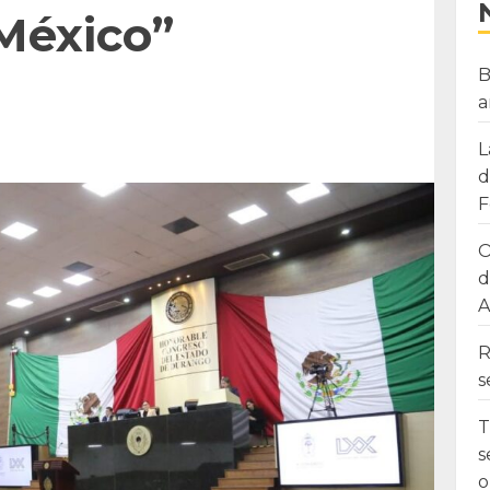
 México”
B
a
L
d
F
O
d
A
R
s
T
s
o