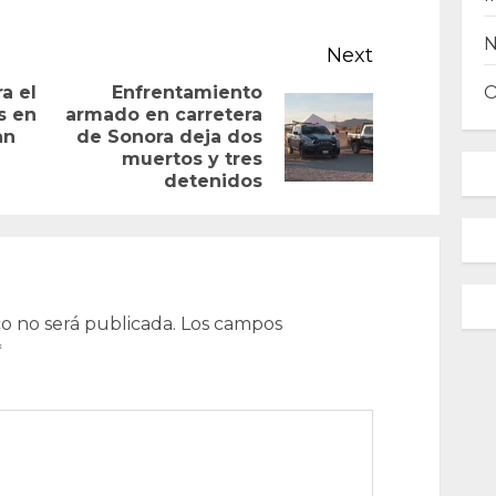
Next
a el
Enfrentamiento
s en
armado en carretera
Previous
Next
an
de Sonora deja dos
post:
muertos y tres
post:
detenidos
o no será publicada.
Los campos
*