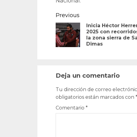
Nacional.
Continue
Previous
Reading
Inicia Héctor Herrer
2025 con recorrido
la zona sierra de S
Dimas
Deja un comentario
Tu dirección de correo electrónic
obligatorios están marcados con
Comentario
*