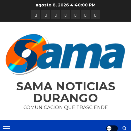
Skip
agosto 8, 2026
4:40:01 PM
to
DURANGO
NACIONAL
INTERNACIONAL
DEPORTES
ENTRETENIMIENTO
CIENCIA
OPINION
content
Y
TECNOLOGÍA
SAMA NOTICIAS
DURANGO
COMUNICACIÓN QUE TRASCIENDE
Primary