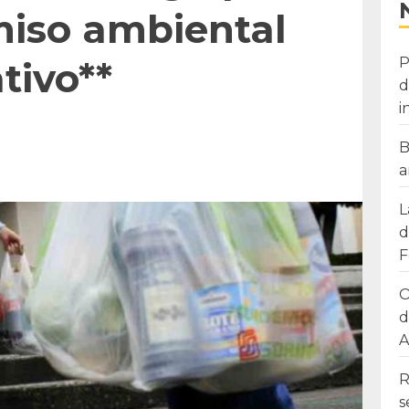
iso ambiental
P
ativo**
d
i
B
a
L
d
F
O
d
A
R
s