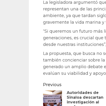
La legisladora argumentó que
representan una de las princ
ambiente, ya que tardan sigl
gravemente la vida marina y t
“Si queremos un futuro más l
generaciones, es crucial qu
desde nuestras instituciones”
La propuesta, que busca no sol
también concienciar sobre la
generado un amplio debate en
evalúan su viabilidad y apoyo
Continue
Previous
Reading
Autoridades de
Sinaloa descartan
investigación al