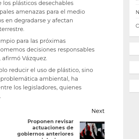
 los plásticos desechables
ipales amenazas para el medio
os en degradarse y afectan
errestre.
impio para las próximas
e tomemos decisiones responsables
, afirmó Vázquez.
o reducir el uso de plástico, sino
 problemática ambiental, ha
tre los legisladores, quienes
.
Next
Proponen revisar
actuaciones de
Previous
Next
gobiernos anteriores
post: