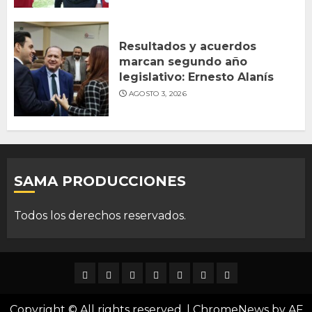
Resultados y acuerdos
marcan segundo año
legislativo: Ernesto Alanís
AGOSTO 3, 2026
SAMA PRODUCCIONES
Todos los derechos reservados.
DURANGO
NACIONAL
INTERNACIONAL
DEPORTES
ENTRETENIMIENTO
CIENCIA
OPINION
Y
Copyright © All rights reserved.
|
ChromeNews
by AF