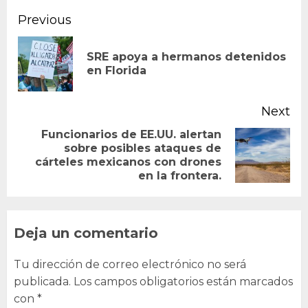
Continue
Previous
Reading
SRE apoya a hermanos detenidos
Pr
en Florida
po
Next
Funcionarios de EE.UU. alertan
sobre posibles ataques de
Next
cárteles mexicanos con drones
post:
en la frontera.
Deja un comentario
Tu dirección de correo electrónico no será
publicada.
Los campos obligatorios están marcados
con
*