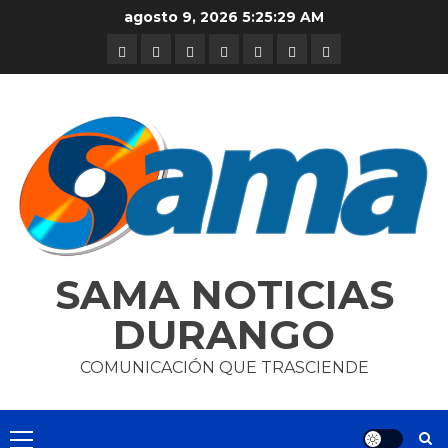
Skip
agosto 9, 2026
5:25:29 AM
to
DURANGO
NACIONAL
INTERNACIONAL
DEPORTES
ENTRETENIMIENTO
CIENCIA
OPINION
content
Y
TECNOLOGÍA
SAMA NOTICIAS
DURANGO
COMUNICACIÓN QUE TRASCIENDE
Primary