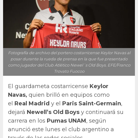
Fotografía de archivo del portero costarricense Keylor Navas al
posar durante la rueda de prensa en la que fue presentado
como jugador del Club Atlético Newel´s Old Boys. EFE/Franco
Trovato Fuocoo
El guardameta costarricense
Keylor
Navas,
quien brilló en equipos como
el
Real Madrid
y el
Paris Saint-Germain
,
dejará
Newell’s Old Boys
y continuará su
carrera en los
Pumas UNAM
, según
anunció este lunes el club argentino a
través de las redes sociales.