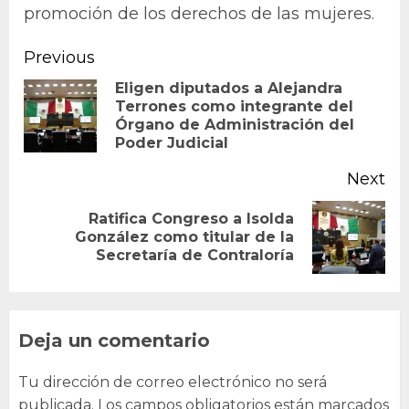
promoción de los derechos de las mujeres.
Continue
Previous
Reading
Eligen diputados a Alejandra
Terrones como integrante del
Pr
Órgano de Administración del
po
Poder Judicial
Next
Ratifica Congreso a Isolda
Next
González como titular de la
Secretaría de Contraloría
post:
Deja un comentario
Tu dirección de correo electrónico no será
publicada.
Los campos obligatorios están marcados