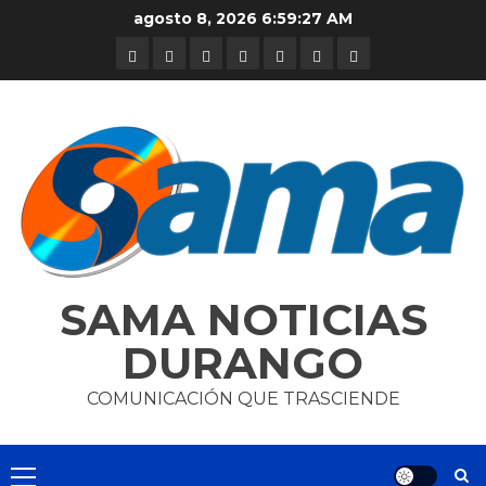
Skip
agosto 8, 2026
6:59:28 AM
to
DURANGO
NACIONAL
INTERNACIONAL
DEPORTES
ENTRETENIMIENTO
CIENCIA
OPINION
content
Y
TECNOLOGÍA
SAMA NOTICIAS
DURANGO
COMUNICACIÓN QUE TRASCIENDE
Primary