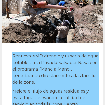
Renueva AMD drenaje y tubería de agua
potable en la Privada Salvador Nava con
el programa “Mano a Mano”,
beneficiando directamente a las familias
de la zona.
Mejora el flujo de aguas residuales y
evita fugas, elevando la calidad del
servicio en toda la Zona Centro.