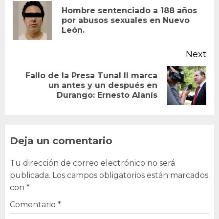
Reading
Hombre sentenciado a 188 años
Pr
por abusos sexuales en Nuevo
León.
po
Next
Fallo de la Presa Tunal II marca
Next
un antes y un después en
Durango: Ernesto Alanís
post:
Deja un comentario
Tu dirección de correo electrónico no será
publicada.
Los campos obligatorios están marcados
con
*
Comentario
*