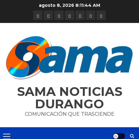
Skip
agosto 8, 2026
8:11:45 AM
to
DURANGO
NACIONAL
INTERNACIONAL
DEPORTES
ENTRETENIMIENTO
CIENCIA
OPINION
content
Y
TECNOLOGÍA
SAMA NOTICIAS
DURANGO
COMUNICACIÓN QUE TRASCIENDE
Primary