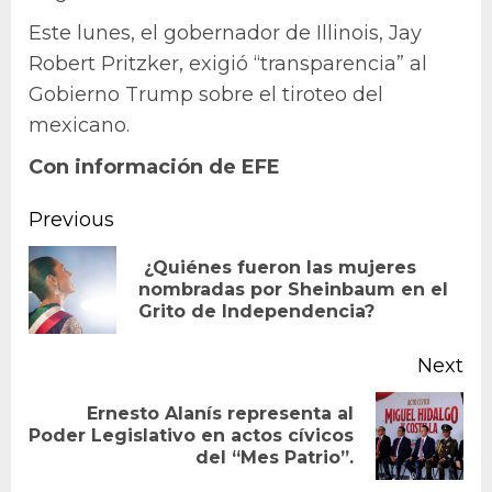
Este lunes, el gobernador de Illinois, Jay
Robert Pritzker, exigió “transparencia” al
Gobierno Trump sobre el tiroteo del
mexicano.
Con información de EFE
Continue
Previous
Reading
¿Quiénes fueron las mujeres
Pr
nombradas por Sheinbaum en el
Grito de Independencia?
po
Next
Ernesto Alanís representa al
Next
Poder Legislativo en actos cívicos
del “Mes Patrio”.
post: