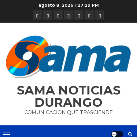
Skip
agosto 8, 2026
1:27:30 PM
to
DURANGO
NACIONAL
INTERNACIONAL
DEPORTES
ENTRETENIMIENTO
CIENCIA
OPINION
content
Y
TECNOLOGÍA
SAMA NOTICIAS
DURANGO
COMUNICACIÓN QUE TRASCIENDE
Primary