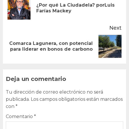
Reading
¿Por qué La Ciudadela? porLuis
Pr
Farías Mackey
po
Next
Comarca Lagunera, con potencial
Next
para liderar en bonos de carbono
post:
Deja un comentario
Tu dirección de correo electrónico no será
publicada.
Los campos obligatorios están marcados
con
*
Comentario
*