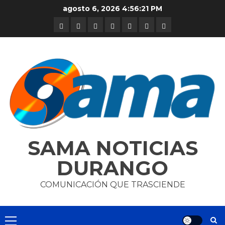
Skip
agosto 6, 2026
4:56:22 PM
to
DURANGO
NACIONAL
INTERNACIONAL
DEPORTES
ENTRETENIMIENTO
CIENCIA
OPINION
content
Y
TECNOLOGÍA
SAMA NOTICIAS
DURANGO
COMUNICACIÓN QUE TRASCIENDE
Primary