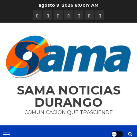
Skip
agosto 9, 2026
8:01:17 AM
to
DURANGO
NACIONAL
INTERNACIONAL
DEPORTES
ENTRETENIMIENTO
CIENCIA
OPINION
content
Y
TECNOLOGÍA
SAMA NOTICIAS
DURANGO
COMUNICACIÓN QUE TRASCIENDE
Primary