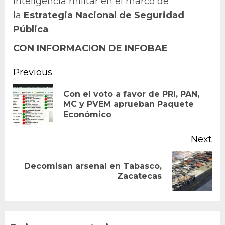
inteligencia militar en el marco de
la
Estrategia Nacional de Seguridad
Pública
.
CON INFORMACION DE INFOBAE
Continue
Previous
Reading
Con el voto a favor de PRI, PAN,
Pr
MC y PVEM aprueban Paquete
Económico
po
Next
Decomisan arsenal en Tabasco,
Next
Zacatecas
post: