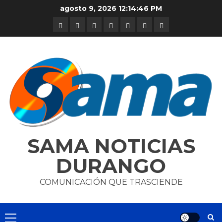
Skip
agosto 9, 2026
12:14:46 PM
to
DURANGO
NACIONAL
INTERNACIONAL
DEPORTES
ENTRETENIMIENTO
CIENCIA
OPINION
content
Y
TECNOLOGÍA
SAMA NOTICIAS
DURANGO
COMUNICACIÓN QUE TRASCIENDE
Primary